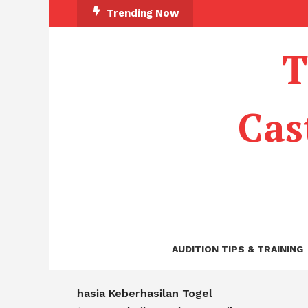
Skip
Trending Now
To
Content
T
Cas
AUDITION TIPS & TRAINING
Rahasia Keberhasilan Togel
Ci