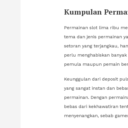
Kumpulan Permain
Permainan slot lima ribu m
tema dan jenis permainan ya
setoran yang terjangkau, h
perlu menghabiskan banyak d
pemula maupun pemain berp
Keunggulan dari deposit pu
yang sangat instan dan beb
permainan. Dengan permaina
bebas dari kekhawatiran ten
menyenangkan, sebab gamers 