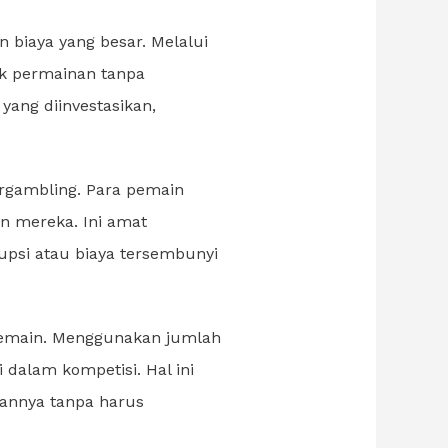
 biaya yang besar. Melalui
uk permainan tanpa
ang diinvestasikan,
rgambling. Para pemain
n mereka. Ini amat
upsi atau biaya tersembunyi
 pemain. Menggunakan jumlah
 dalam kompetisi. Hal ini
annya tanpa harus