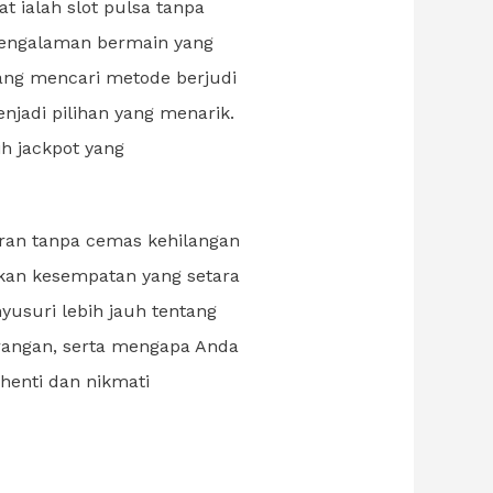
 ialah slot pulsa tanpa
pengalaman bermain yang
ang mencari metode berjudi
njadi pilihan yang menarik.
h jackpot yang
oran tanpa cemas kehilangan
tkan kesempatan yang setara
yusuri lebih jauh tentang
urangan, serta mengapa Anda
henti dan nikmati