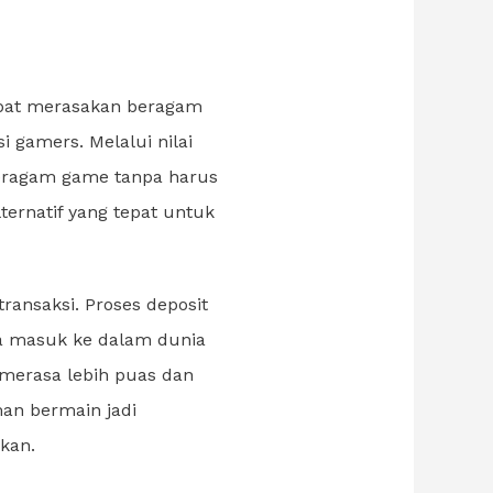
apat merasakan beragam
 gamers. Melalui nilai
beragam game tanpa harus
ternatif yang tepat untuk
ansaksi. Proses deposit
a masuk ke dalam dunia
 merasa lebih puas dan
an bermain jadi
kan.