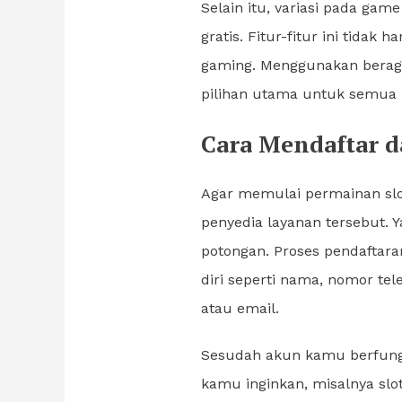
Selain itu, variasi pada ga
gratis. Fitur-fitur ini tid
gaming. Menggunakan beragam
pilihan utama untuk semua 
Cara Mendaftar d
Agar memulai permainan slot
penyedia layanan tersebut. 
potongan. Proses pendaftar
diri seperti nama, nomor te
atau email.
Sesudah akun kamu berfungsi
kamu inginkan, misalnya slo