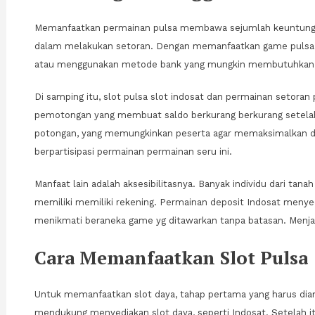
Memanfaatkan permainan pulsa membawa sejumlah keuntungan
dalam melakukan setoran. Dengan memanfaatkan game pulsa, p
atau menggunakan metode bank yang mungkin membutuhkan l
Di samping itu, slot pulsa slot indosat dan permainan setora
pemotongan yang membuat saldo berkurang berkurang setelah m
potongan, yang memungkinkan peserta agar memaksimalkan dana
berpartisipasi permainan permainan seru ini.
Manfaat lain adalah aksesibilitasnya. Banyak individu dari ta
memiliki memiliki rekening. Permainan deposit Indosat menyedi
menikmati beraneka game yg ditawarkan tanpa batasan. Menja
Cara Memanfaatkan Slot Pulsa
Untuk memanfaatkan slot daya, tahap pertama yang harus diamb
mendukung menyediakan slot daya, seperti Indosat. Setelah i