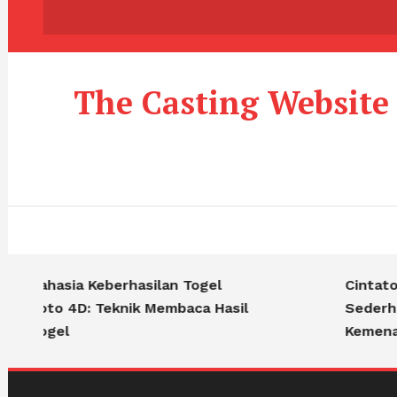
Skip
To
Content
The Casting Website 
Rahasia Keberhasilan Togel
Cintato
Toto 4D: Teknik Membaca Hasil
Sederha
Togel
Kemenan