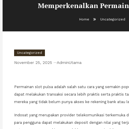
Memperkenalkan Permaina
Home
Uncategorized
Uncategorized
November 25, 2025
AdminUtama
Memperkenalkan Permainan Slot Pulsa: M
Permainan slot pulsa adalah salah satu cara yang semakin popu
dapat melakukan transaksi secara lebih praktis serta praktis 
mereka yang tidak belum punya akses ke rekening bank atau le
Indosat yang merupakan provider telekomunikasi terkemuka di 
para pengguna dapat melakukan deposit dengan nilai yang terj