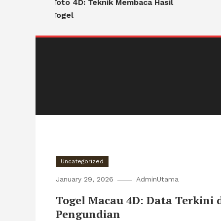
Toto 4D: Teknik Membaca Hasil
Togel
Uncategorized
January 29, 2026
AdminUtama
Togel Macau 4D: Data Terkini 
Pengundian