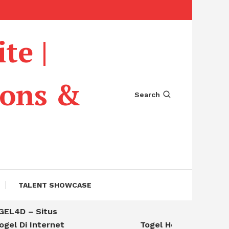
te |
ions &
Search
TALENT SHOWCASE
L4D – Situs
gel Di Internet
Togel Hong Kong: Tre