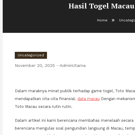
Hasil Togel Macau
Home
Uncateg
Uncategorized
November 20, 2025
AdminUtama
Hasil Togel Macau: Mencari Keberuntungan 
Dalam maraknya minat publik terhadap game togel, Toto Macau
mendapatkan cita-cita finansial.
data macau
Dengan mekanisme y
Toto Macau secara rutin rutin.
Dalam artikel ini kami berencana membahas menelaah secara me
berencana mengulas soal pengundian langsung di Macau, tempat