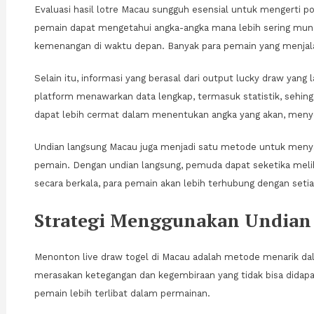
Evaluasi hasil lotre Macau sungguh esensial untuk mengerti pol
pemain dapat mengetahui angka-angka mana lebih sering munc
kemenangan di waktu depan. Banyak para pemain yang menjalan
Selain itu, informasi yang berasal dari output lucky draw yan
platform menawarkan data lengkap, termasuk statistik, sehi
dapat lebih cermat dalam menentukan angka yang akan, menye
Undian langsung Macau juga menjadi satu metode untuk menya
pemain. Dengan undian langsung, pemuda dapat seketika melih
secara berkala, para pemain akan lebih terhubung dengan setia
Strategi Menggunakan Undian
Menonton live draw togel di Macau adalah metode menarik dal
merasakan ketegangan dan kegembiraan yang tidak bisa didapa
pemain lebih terlibat dalam permainan.