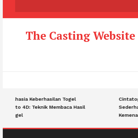
Skip
To
Content
The Casting Website 
Rahasia Keberhasilan Togel
Cintato
Toto 4D: Teknik Membaca Hasil
Sederha
Togel
Kemenan